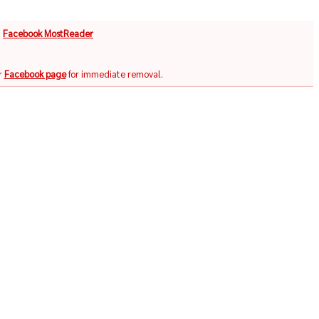
จ
Facebook MostReader
r
Facebook page
for immediate removal.