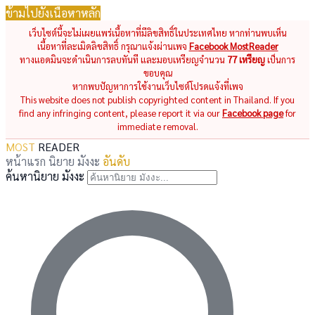
ข้ามไปยังเนื้อหาหลัก
เว็บไซต์นี้จะไม่เผยแพร่เนื้อหาที่มีลิขสิทธิ์ในประเทศไทย หากท่านพบเห็น
เนื้อหาที่ละเมิดลิขสิทธิ์ กรุณาแจ้งผ่านเพจ
Facebook MostReader
ทางแอดมินจะดำเนินการลบทันที และมอบเหรียญจำนวน
77 เหรียญ
เป็นการ
ขอบคุณ
หากพบปัญหาการใช้งานเว็บไซต์โปรดแจ้งที่เพจ
This website does not publish copyrighted content in Thailand. If you
find any infringing content, please report it via our
Facebook page
for
immediate removal.
MOST
READER
หน้าแรก
นิยาย
มังงะ
อันดับ
ค้นหานิยาย มังงะ