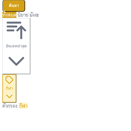
ค้นหา
ทั้งหมด
นิยาย
มังงะ
อัพเดทล่าสุด
กีฬา
ตัวกรอง:
กีฬา