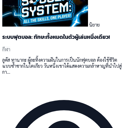
นิยาย
ระบบฟุตบอล: ทักษะทั้งหมดในตัวผู้เล่นหนึ่งเดียว!
กีฬา
ลูคัส ทานากะ ผู้ละทิ้งความฝันในการเป็นนักฟุตบอล ต้องใช้ชีวิต
แบบซ้ำซากในโตเกียว วันหนึ่งเขาได้แสดงความกล้าหาญที่นำไปสู่
กา...