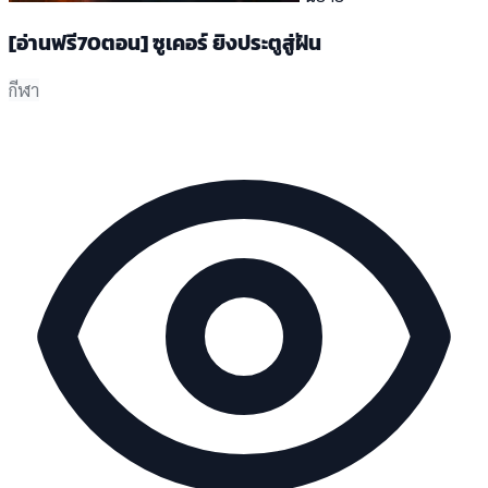
[อ่านฟรี70ตอน] ซูเคอร์ ยิงประตูสู่ฝัน
กีฬา