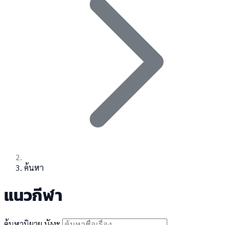
ค้นหา
แนวกีฬา
ค้นหานิยาย มังงะ