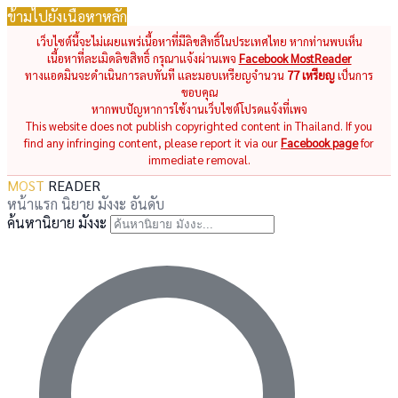
ข้ามไปยังเนื้อหาหลัก
เว็บไซต์นี้จะไม่เผยแพร่เนื้อหาที่มีลิขสิทธิ์ในประเทศไทย หากท่านพบเห็น
เนื้อหาที่ละเมิดลิขสิทธิ์ กรุณาแจ้งผ่านเพจ
Facebook MostReader
ทางแอดมินจะดำเนินการลบทันที และมอบเหรียญจำนวน
77 เหรียญ
เป็นการ
ขอบคุณ
หากพบปัญหาการใช้งานเว็บไซต์โปรดแจ้งที่เพจ
This website does not publish copyrighted content in Thailand. If you
find any infringing content, please report it via our
Facebook page
for
immediate removal.
MOST
READER
หน้าแรก
นิยาย
มังงะ
อันดับ
ค้นหานิยาย มังงะ