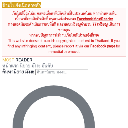
ข้ามไปยังเนื้อหาหลัก
เว็บไซต์นี้จะไม่เผยแพร่เนื้อหาที่มีลิขสิทธิ์ในประเทศไทย หากท่านพบเห็น
เนื้อหาที่ละเมิดลิขสิทธิ์ กรุณาแจ้งผ่านเพจ
Facebook MostReader
ทางแอดมินจะดำเนินการลบทันที และมอบเหรียญจำนวน
77 เหรียญ
เป็นการ
ขอบคุณ
หากพบปัญหาการใช้งานเว็บไซต์โปรดแจ้งที่เพจ
This website does not publish copyrighted content in Thailand. If you
find any infringing content, please report it via our
Facebook page
for
immediate removal.
MOST
READER
หน้าแรก
นิยาย
มังงะ
อันดับ
ค้นหานิยาย มังงะ