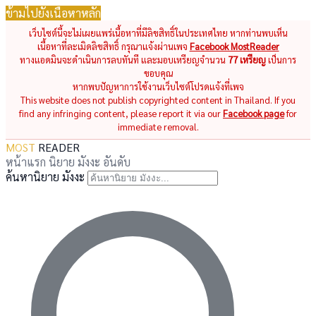
ข้ามไปยังเนื้อหาหลัก
เว็บไซต์นี้จะไม่เผยแพร่เนื้อหาที่มีลิขสิทธิ์ในประเทศไทย หากท่านพบเห็น
เนื้อหาที่ละเมิดลิขสิทธิ์ กรุณาแจ้งผ่านเพจ
Facebook MostReader
ทางแอดมินจะดำเนินการลบทันที และมอบเหรียญจำนวน
77 เหรียญ
เป็นการ
ขอบคุณ
หากพบปัญหาการใช้งานเว็บไซต์โปรดแจ้งที่เพจ
This website does not publish copyrighted content in Thailand. If you
find any infringing content, please report it via our
Facebook page
for
immediate removal.
MOST
READER
หน้าแรก
นิยาย
มังงะ
อันดับ
ค้นหานิยาย มังงะ