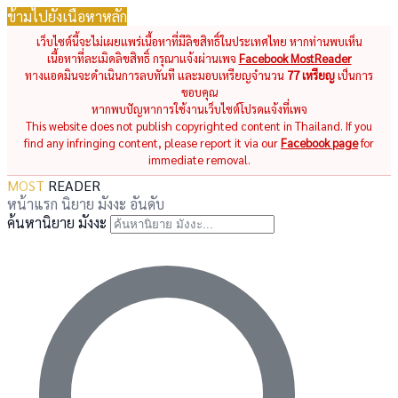
ข้ามไปยังเนื้อหาหลัก
เว็บไซต์นี้จะไม่เผยแพร่เนื้อหาที่มีลิขสิทธิ์ในประเทศไทย หากท่านพบเห็น
เนื้อหาที่ละเมิดลิขสิทธิ์ กรุณาแจ้งผ่านเพจ
Facebook MostReader
ทางแอดมินจะดำเนินการลบทันที และมอบเหรียญจำนวน
77 เหรียญ
เป็นการ
ขอบคุณ
หากพบปัญหาการใช้งานเว็บไซต์โปรดแจ้งที่เพจ
This website does not publish copyrighted content in Thailand. If you
find any infringing content, please report it via our
Facebook page
for
immediate removal.
MOST
READER
หน้าแรก
นิยาย
มังงะ
อันดับ
ค้นหานิยาย มังงะ