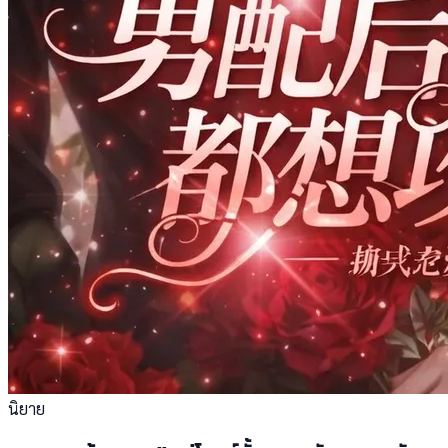
นิยาย