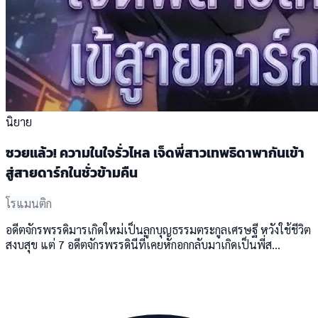
นิยาย
ซวยแล้ว! ความในใจรั่วไหล เจ็ดพี่สาวเทพธิดาพากันเข้า
สู่สายดาร์กในชั่วข้ามคืน
โรแมนติก
อดีตจักรพรรดิมารเกิดใหม่เป็นลูกบุญธรรมตระกูลเศรษฐี หวังใช้ชีวิต
สงบสุข แต่ 7 อดีตจักรพรรดินีที่เคยหักอกกลับมาเกิดเป็นพี่ส...