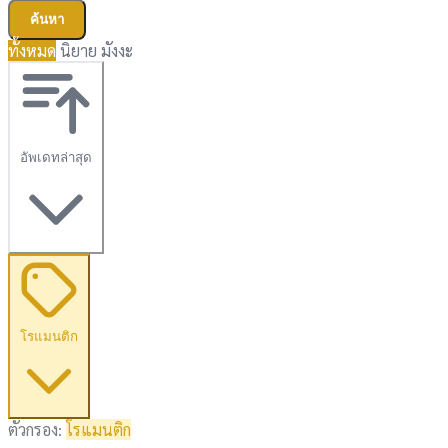
ค้นหา
ทั้งหมด
นิยาย
มังงะ
อัพเดทล่าสุด
โรแมนติก
ตัวกรอง:
โรแมนติก