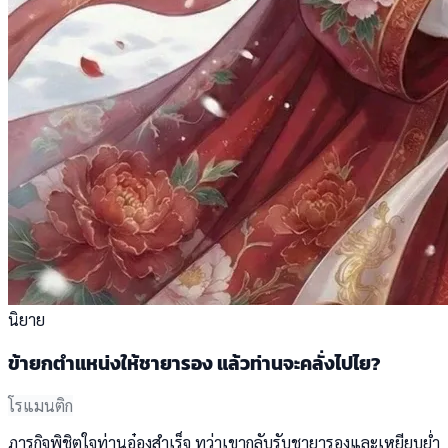
นิยาย
ข้ายกตำแหน่งให้ชายารอง แล้วท่านจะคลั่งไปไย?
โรแมนติก
ภารกิจพิชิตใจท่านอ๋องสำเร็จ ทว่าเขากลับรับชายารองและเหยียบย่ำ