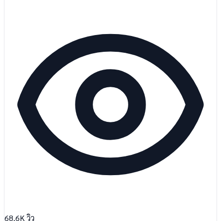
68.6K
วิว