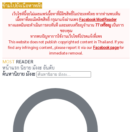
ข้ามไปยังเนื้อหาหลัก
เว็บไซต์นี้จะไม่เผยแพร่เนื้อหาที่มีลิขสิทธิ์ในประเทศไทย หากท่านพบเห็น
เนื้อหาที่ละเมิดลิขสิทธิ์ กรุณาแจ้งผ่านเพจ
Facebook MostReader
ทางแอดมินจะดำเนินการลบทันที และมอบเหรียญจำนวน
77 เหรียญ
เป็นการ
ขอบคุณ
หากพบปัญหาการใช้งานเว็บไซต์โปรดแจ้งที่เพจ
This website does not publish copyrighted content in Thailand. If you
find any infringing content, please report it via our
Facebook page
for
immediate removal.
MOST
READER
หน้าแรก
นิยาย
มังงะ
อันดับ
ค้นหานิยาย มังงะ