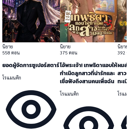
นิยาย
นิยาย
นิยาย
558 ตอน
375 ตอน
392 
ยอดผู้จัดการซูเปอร์สตาร์
โอ้พระเจ้า! เทพธิดาแอบให้
ผมส่
กำเนิดลูกสาวที่น่ารักและ
สาวเ
โรแมนติก
เชื่อฟังถึงสามคนเพื่อฉัน
ทะเบ
โรแมนติก
โรแม