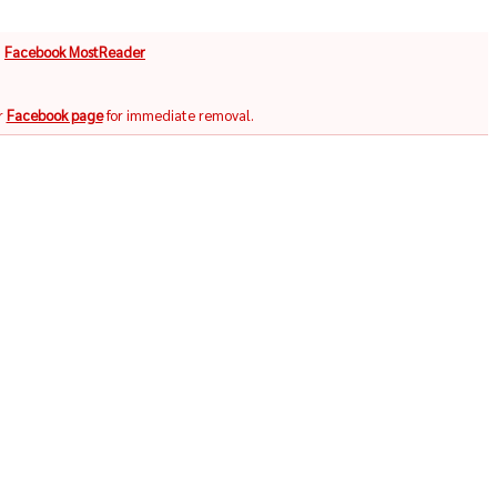
จ
Facebook MostReader
r
Facebook page
for immediate removal.