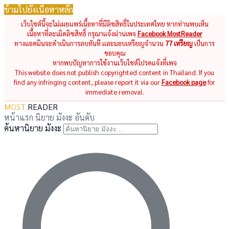
ข้ามไปยังเนื้อหาหลัก
เว็บไซต์นี้จะไม่เผยแพร่เนื้อหาที่มีลิขสิทธิ์ในประเทศไทย หากท่านพบเห็น
เนื้อหาที่ละเมิดลิขสิทธิ์ กรุณาแจ้งผ่านเพจ
Facebook MostReader
ทางแอดมินจะดำเนินการลบทันที และมอบเหรียญจำนวน
77 เหรียญ
เป็นการ
ขอบคุณ
หากพบปัญหาการใช้งานเว็บไซต์โปรดแจ้งที่เพจ
This website does not publish copyrighted content in Thailand. If you
find any infringing content, please report it via our
Facebook page
for
immediate removal.
MOST
READER
หน้าแรก
นิยาย
มังงะ
อันดับ
ค้นหานิยาย มังงะ