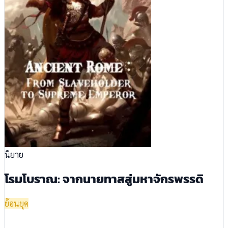
นิยาย
โรมโบราณ: จากนายทาสสู่มหาจักรพรรดิ
ย้อนยุค