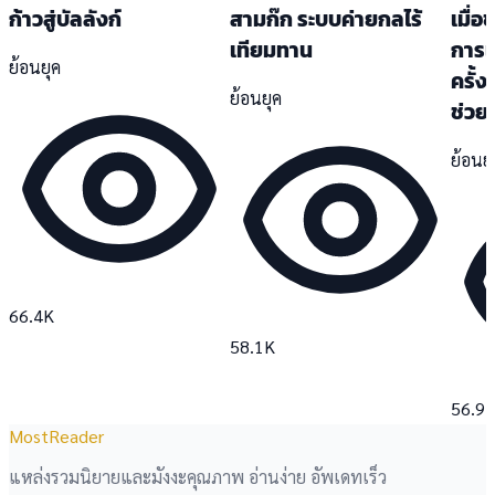
ก้าวสู่บัลลังก์
สามก๊ก ระบบค่ายกลไร้
เมื่อ
เทียมทาน
การเ
ย้อนยุค
ครั้ง
ย้อนยุค
ช่วย
ย้อนย
66.4K
58.1K
56.9
MostReader
แหล่งรวมนิยายและมังงะคุณภาพ อ่านง่าย อัพเดทเร็ว