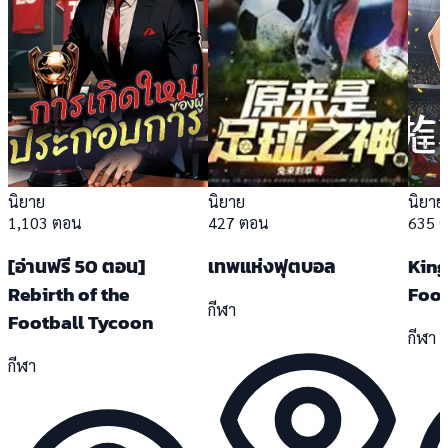
นิยาย
นิยาย
นิยาย
1,103 ตอน
427 ตอน
635 
[อ่านฟรี 50 ตอน]
เทพแห่งฟุตบอล
King
Rebirth of the
Foot
กีฬา
Football Tycoon
กีฬา
กีฬา