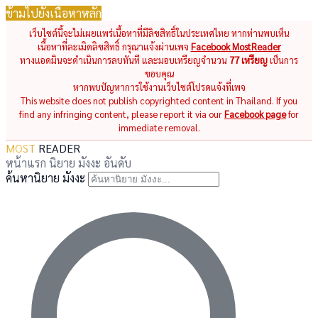
ข้ามไปยังเนื้อหาหลัก
เว็บไซต์นี้จะไม่เผยแพร่เนื้อหาที่มีลิขสิทธิ์ในประเทศไทย หากท่านพบเห็น
เนื้อหาที่ละเมิดลิขสิทธิ์ กรุณาแจ้งผ่านเพจ
Facebook MostReader
ทางแอดมินจะดำเนินการลบทันที และมอบเหรียญจำนวน
77 เหรียญ
เป็นการ
ขอบคุณ
หากพบปัญหาการใช้งานเว็บไซต์โปรดแจ้งที่เพจ
This website does not publish copyrighted content in Thailand. If you
find any infringing content, please report it via our
Facebook page
for
immediate removal.
MOST
READER
หน้าแรก
นิยาย
มังงะ
อันดับ
ค้นหานิยาย มังงะ