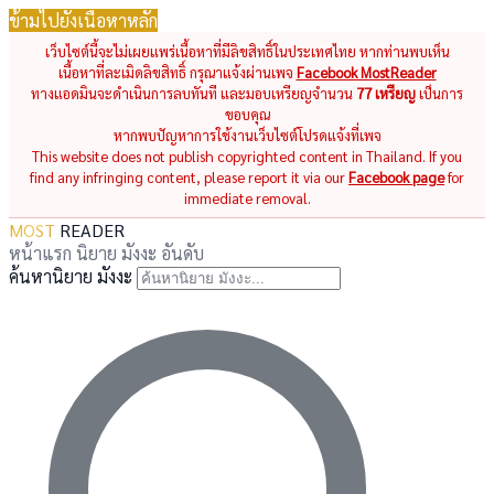
ข้ามไปยังเนื้อหาหลัก
เว็บไซต์นี้จะไม่เผยแพร่เนื้อหาที่มีลิขสิทธิ์ในประเทศไทย หากท่านพบเห็น
เนื้อหาที่ละเมิดลิขสิทธิ์ กรุณาแจ้งผ่านเพจ
Facebook MostReader
ทางแอดมินจะดำเนินการลบทันที และมอบเหรียญจำนวน
77 เหรียญ
เป็นการ
ขอบคุณ
หากพบปัญหาการใช้งานเว็บไซต์โปรดแจ้งที่เพจ
This website does not publish copyrighted content in Thailand. If you
find any infringing content, please report it via our
Facebook page
for
immediate removal.
MOST
READER
หน้าแรก
นิยาย
มังงะ
อันดับ
ค้นหานิยาย มังงะ