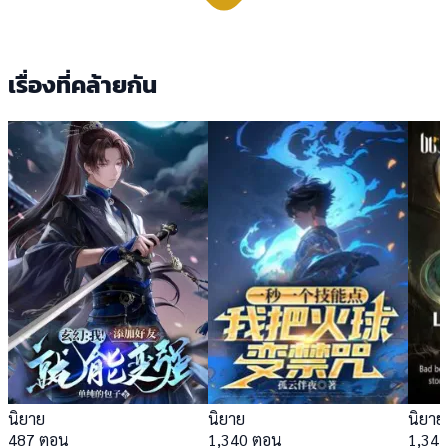
เรื่องที่คล้ายกัน
นิยาย
นิยาย
นิยาย
487 ตอน
1,340 ตอน
1,34