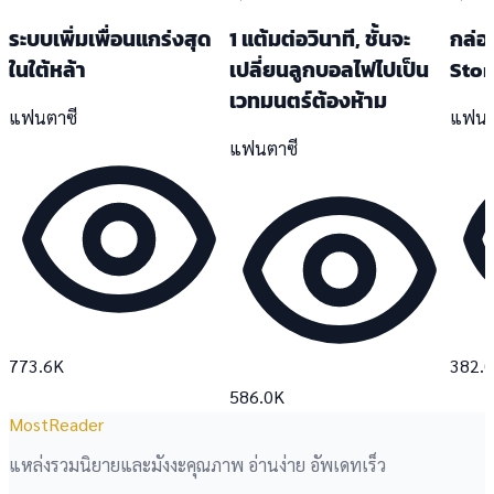
ระบบเพิ่มเพื่อนแกร่งสุด
1 แต้มต่อวินาที, ชั้นจะ
กล่อ
ในใต้หล้า
เปลี่ยนลูกบอลไฟไปเป็น
Stor
เวทมนตร์ต้องห้าม
แฟนตาซี
แฟนต
แฟนตาซี
773.6K
382.
586.0K
MostReader
แหล่งรวมนิยายและมังงะคุณภาพ อ่านง่าย อัพเดทเร็ว