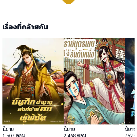
เรื่องที่คล้ายกัน
นิยาย
นิยาย
นิยาย
1,507 ตอน
2,468 ตอน
752 