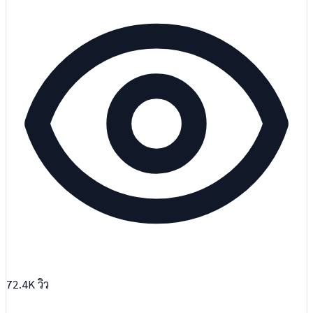
72.4K
วิว