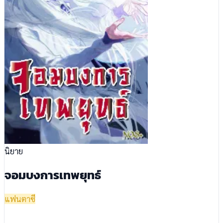
นิยาย
จอมบงการเทพยุทธ์
แฟนตาซี