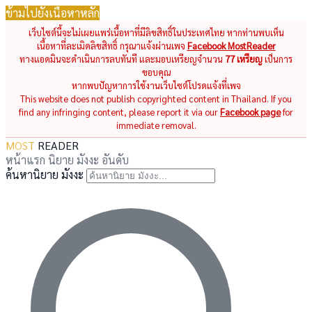
ข้ามไปยังเนื้อหาหลัก
เว็บไซต์นี้จะไม่เผยแพร่เนื้อหาที่มีลิขสิทธิ์ในประเทศไทย หากท่านพบเห็น
เนื้อหาที่ละเมิดลิขสิทธิ์ กรุณาแจ้งผ่านเพจ
Facebook MostReader
ทางแอดมินจะดำเนินการลบทันที และมอบเหรียญจำนวน
77 เหรียญ
เป็นการ
ขอบคุณ
หากพบปัญหาการใช้งานเว็บไซต์โปรดแจ้งที่เพจ
This website does not publish copyrighted content in Thailand. If you
find any infringing content, please report it via our
Facebook page
for
immediate removal.
MOST
READER
หน้าแรก
นิยาย
มังงะ
อันดับ
ค้นหานิยาย มังงะ