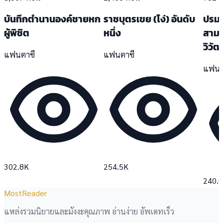
บันทึกตำนานองค์ชายหก
ราชบุตรเขย (โง่) อันดับ
ปรมา
ผู้พิชิต
หนึ่ง
สาม
วิวั
แฟนตาซี
แฟนตาซี
แฟนต
302.8K
254.5K
240.
MostReader
แหล่งรวมนิยายและมังงะคุณภาพ อ่านง่าย อัพเดทเร็ว