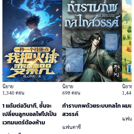
นิยาย
นิยาย
นิยาย
1,340 ตอน
698 ตอน
1,44
1 แต้มต่อวินาที, ชั้นจะ
กำราบภพด้วยระบบกลไก
ผมเข
เปลี่ยนลูกบอลไฟไปเป็น
สวรรค์
แฟนต
เวทมนตร์ต้องห้าม
แฟนตาซี