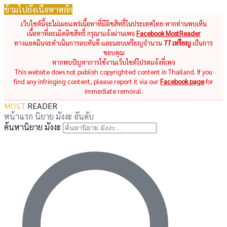
ข้ามไปยังเนื้อหาหลัก
เว็บไซต์นี้จะไม่เผยแพร่เนื้อหาที่มีลิขสิทธิ์ในประเทศไทย หากท่านพบเห็น
เนื้อหาที่ละเมิดลิขสิทธิ์ กรุณาแจ้งผ่านเพจ
Facebook MostReader
ทางแอดมินจะดำเนินการลบทันที และมอบเหรียญจำนวน
77 เหรียญ
เป็นการ
ขอบคุณ
หากพบปัญหาการใช้งานเว็บไซต์โปรดแจ้งที่เพจ
This website does not publish copyrighted content in Thailand. If you
find any infringing content, please report it via our
Facebook page
for
immediate removal.
MOST
READER
หน้าแรก
นิยาย
มังงะ
อันดับ
ค้นหานิยาย มังงะ