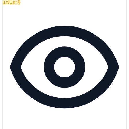
แฟนตาซี