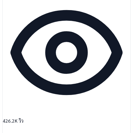
426.2K
วิว