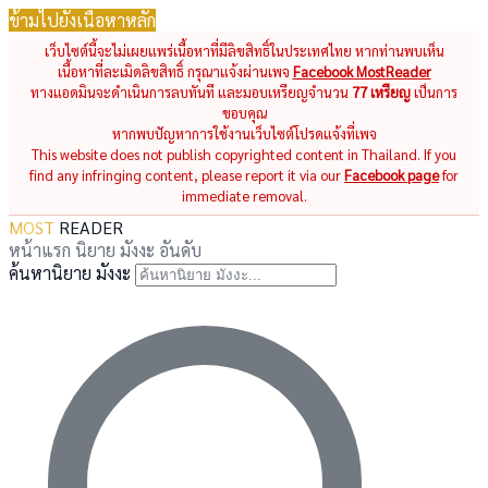
ข้ามไปยังเนื้อหาหลัก
เว็บไซต์นี้จะไม่เผยแพร่เนื้อหาที่มีลิขสิทธิ์ในประเทศไทย หากท่านพบเห็น
เนื้อหาที่ละเมิดลิขสิทธิ์ กรุณาแจ้งผ่านเพจ
Facebook MostReader
ทางแอดมินจะดำเนินการลบทันที และมอบเหรียญจำนวน
77 เหรียญ
เป็นการ
ขอบคุณ
หากพบปัญหาการใช้งานเว็บไซต์โปรดแจ้งที่เพจ
This website does not publish copyrighted content in Thailand. If you
find any infringing content, please report it via our
Facebook page
for
immediate removal.
MOST
READER
หน้าแรก
นิยาย
มังงะ
อันดับ
ค้นหานิยาย มังงะ