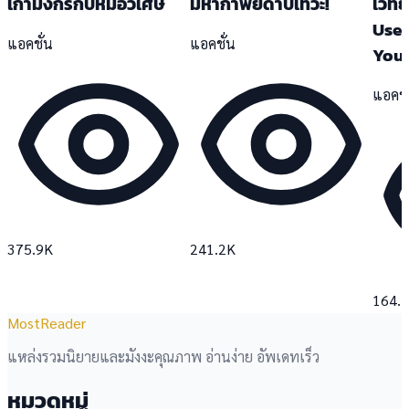
เก้ามังกรกับหม้อวิเศษ
มหากาพย์ดาบเทวะ!
เวทย์
Use 
แอคชั่น
แอคชั่น
You 
แอคชั
375.9K
241.2K
164.
MostReader
แหล่งรวมนิยายและมังงะคุณภาพ อ่านง่าย อัพเดทเร็ว
หมวดหมู่