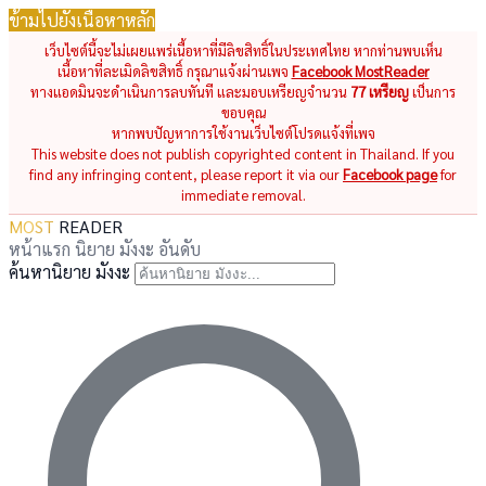
ข้ามไปยังเนื้อหาหลัก
เว็บไซต์นี้จะไม่เผยแพร่เนื้อหาที่มีลิขสิทธิ์ในประเทศไทย หากท่านพบเห็น
เนื้อหาที่ละเมิดลิขสิทธิ์ กรุณาแจ้งผ่านเพจ
Facebook MostReader
ทางแอดมินจะดำเนินการลบทันที และมอบเหรียญจำนวน
77 เหรียญ
เป็นการ
ขอบคุณ
หากพบปัญหาการใช้งานเว็บไซต์โปรดแจ้งที่เพจ
This website does not publish copyrighted content in Thailand. If you
find any infringing content, please report it via our
Facebook page
for
immediate removal.
MOST
READER
หน้าแรก
นิยาย
มังงะ
อันดับ
ค้นหานิยาย มังงะ