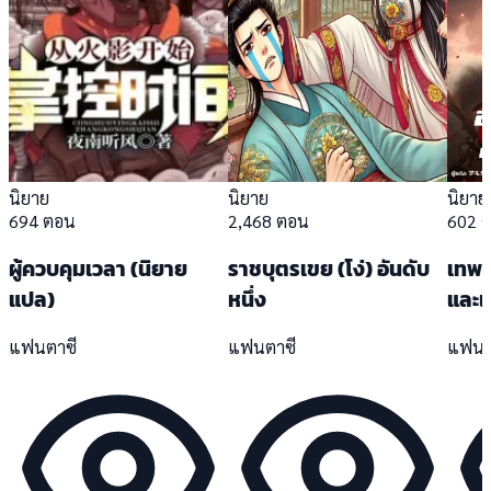
นิยาย
นิยาย
นิยาย
694 ตอน
2,468 ตอน
602 
ผู้ควบคุมเวลา (นิยาย
ราชบุตรเขย (โง่) อันดับ
เทพส
แปล)
หนึ่ง
และแข
แฟนตาซี
แฟนตาซี
แฟนต