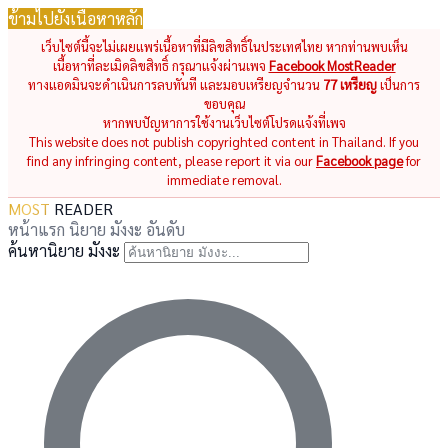
ข้ามไปยังเนื้อหาหลัก
เว็บไซต์นี้จะไม่เผยแพร่เนื้อหาที่มีลิขสิทธิ์ในประเทศไทย หากท่านพบเห็น
เนื้อหาที่ละเมิดลิขสิทธิ์ กรุณาแจ้งผ่านเพจ
Facebook MostReader
ทางแอดมินจะดำเนินการลบทันที และมอบเหรียญจำนวน
77 เหรียญ
เป็นการ
ขอบคุณ
หากพบปัญหาการใช้งานเว็บไซต์โปรดแจ้งที่เพจ
This website does not publish copyrighted content in Thailand. If you
find any infringing content, please report it via our
Facebook page
for
immediate removal.
MOST
READER
หน้าแรก
นิยาย
มังงะ
อันดับ
ค้นหานิยาย มังงะ