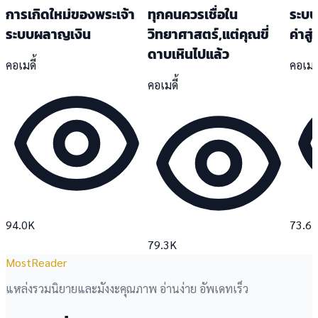
การเกิดใหม่ของพระเจ้า
ทุกคนควรเชื่อใน
ระบบ
ระบบผลาญเงิน
วิทยาศาสตร์,แต่คุณขี่
ค่าสู
ดาบเหินไปแล้ว
คอเมดี้
คอเมดี
คอเมดี้
94.0K
73.6
79.3K
MostReader
แหล่งรวมนิยายและมังงะคุณภาพ อ่านง่าย อัพเดทเร็ว