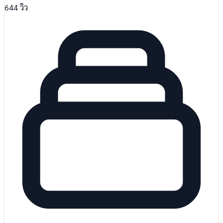
644
วิว