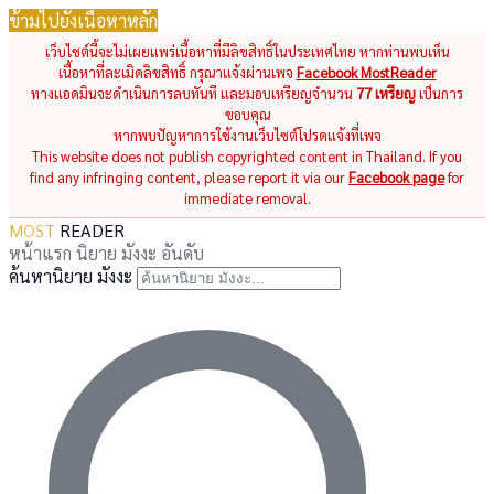
ข้ามไปยังเนื้อหาหลัก
เว็บไซต์นี้จะไม่เผยแพร่เนื้อหาที่มีลิขสิทธิ์ในประเทศไทย หากท่านพบเห็น
เนื้อหาที่ละเมิดลิขสิทธิ์ กรุณาแจ้งผ่านเพจ
Facebook MostReader
ทางแอดมินจะดำเนินการลบทันที และมอบเหรียญจำนวน
77 เหรียญ
เป็นการ
ขอบคุณ
หากพบปัญหาการใช้งานเว็บไซต์โปรดแจ้งที่เพจ
This website does not publish copyrighted content in Thailand. If you
find any infringing content, please report it via our
Facebook page
for
immediate removal.
MOST
READER
หน้าแรก
นิยาย
มังงะ
อันดับ
ค้นหานิยาย มังงะ