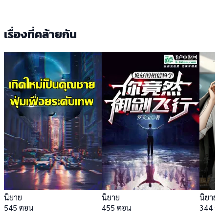
เรื่องที่คล้ายกัน
นิยาย
นิยาย
นิยาย
545 ตอน
455 ตอน
344 