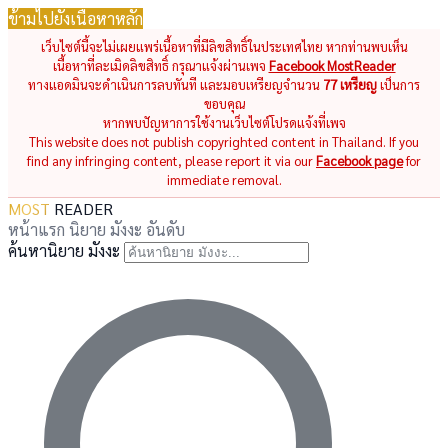
ข้ามไปยังเนื้อหาหลัก
เว็บไซต์นี้จะไม่เผยแพร่เนื้อหาที่มีลิขสิทธิ์ในประเทศไทย หากท่านพบเห็น
เนื้อหาที่ละเมิดลิขสิทธิ์ กรุณาแจ้งผ่านเพจ
Facebook MostReader
ทางแอดมินจะดำเนินการลบทันที และมอบเหรียญจำนวน
77 เหรียญ
เป็นการ
ขอบคุณ
หากพบปัญหาการใช้งานเว็บไซต์โปรดแจ้งที่เพจ
This website does not publish copyrighted content in Thailand. If you
find any infringing content, please report it via our
Facebook page
for
immediate removal.
MOST
READER
หน้าแรก
นิยาย
มังงะ
อันดับ
ค้นหานิยาย มังงะ