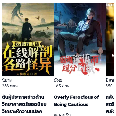
นิยาย
มังงะ
นิยาย
283 ตอน
165 ตอน
350 
ฉันผู้ประกาศข่าวด้าน
Overly Ferocious of
กลับ
วิทยาศาสตร์ยอดนิยม
Being Cautious
สตรี
วิเคราะห์ความแปลก
พลังท
สยองขวัญ