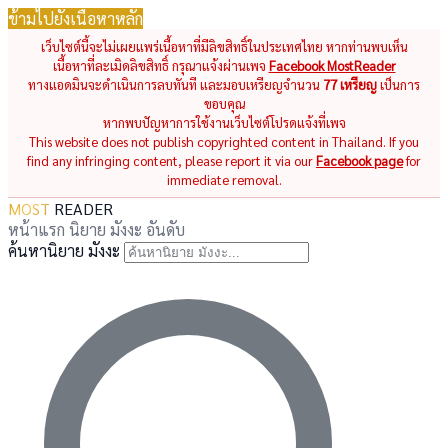
ข้ามไปยังเนื้อหาหลัก
เว็บไซต์นี้จะไม่เผยแพร่เนื้อหาที่มีลิขสิทธิ์ในประเทศไทย หากท่านพบเห็น
เนื้อหาที่ละเมิดลิขสิทธิ์ กรุณาแจ้งผ่านเพจ
Facebook MostReader
ทางแอดมินจะดำเนินการลบทันที และมอบเหรียญจำนวน
77 เหรียญ
เป็นการ
ขอบคุณ
หากพบปัญหาการใช้งานเว็บไซต์โปรดแจ้งที่เพจ
This website does not publish copyrighted content in Thailand. If you
find any infringing content, please report it via our
Facebook page
for
immediate removal.
MOST
READER
หน้าแรก
นิยาย
มังงะ
อันดับ
ค้นหานิยาย มังงะ