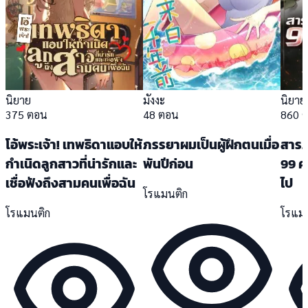
นิยาย
มังงะ
นิยาย
375 ตอน
48 ตอน
860 
โอ้พระเจ้า! เทพธิดาแอบให้
ภรรยาผมเป็นผู้ฝึกตนเมื่อ
สารภ
กำเนิดลูกสาวที่น่ารักและ
พันปีก่อน
99 คร
เชื่อฟังถึงสามคนเพื่อฉัน
ไป
โรแมนติก
โรแมนติก
โรแม