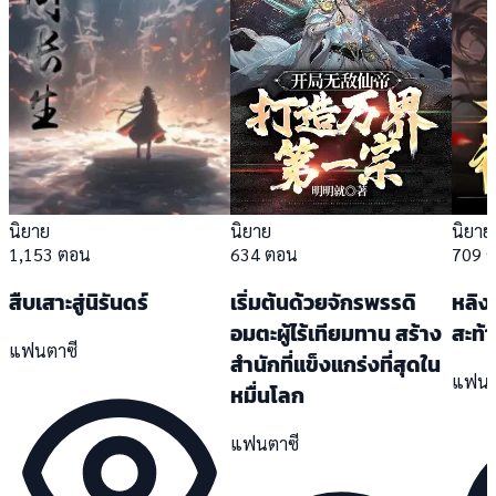
นิยาย
นิยาย
นิยาย
1,153 ตอน
634 ตอน
709 
สืบเสาะสู่นิรันดร์
เริ่มต้นด้วยจักรพรรดิ
หลิงเ
อมตะผู้ไร้เทียมทาน สร้าง
สะท้
แฟนตาซี
สำนักที่แข็งแกร่งที่สุดใน
แฟนต
หมื่นโลก
แฟนตาซี