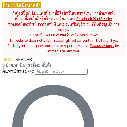
ข้ามไปยังเนื้อหาหลัก
เว็บไซต์นี้จะไม่เผยแพร่เนื้อหาที่มีลิขสิทธิ์ในประเทศไทย หากท่านพบเห็น
เนื้อหาที่ละเมิดลิขสิทธิ์ กรุณาแจ้งผ่านเพจ
Facebook MostReader
ทางแอดมินจะดำเนินการลบทันที และมอบเหรียญจำนวน
77 เหรียญ
เป็นการ
ขอบคุณ
หากพบปัญหาการใช้งานเว็บไซต์โปรดแจ้งที่เพจ
This website does not publish copyrighted content in Thailand. If you
find any infringing content, please report it via our
Facebook page
for
immediate removal.
MOST
READER
หน้าแรก
นิยาย
มังงะ
อันดับ
ค้นหานิยาย มังงะ