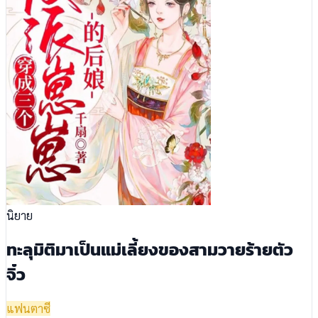
นิยาย
ทะลุมิติมาเป็นแม่เลี้ยงของสามวายร้ายตัว
จิ๋ว
แฟนตาซี