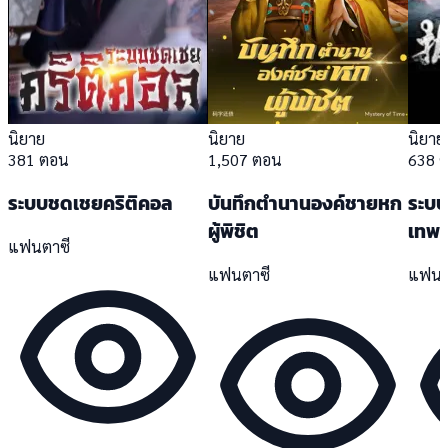
นิยาย
นิยาย
นิยาย
381 ตอน
1,507 ตอน
638 
ระบบชดเชยคริติคอล
บันทึกตำนานองค์ชายหก
ระบบ
ผู้พิชิต
เทพเจ
แฟนตาซี
แฟนตาซี
แฟนต