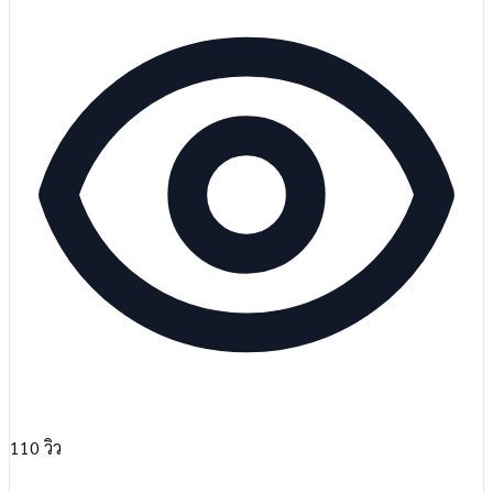
110
วิว