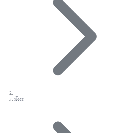
มังงะ