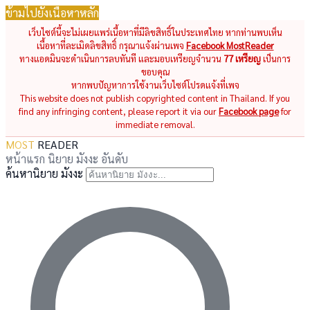
ข้ามไปยังเนื้อหาหลัก
เว็บไซต์นี้จะไม่เผยแพร่เนื้อหาที่มีลิขสิทธิ์ในประเทศไทย หากท่านพบเห็น
เนื้อหาที่ละเมิดลิขสิทธิ์ กรุณาแจ้งผ่านเพจ
Facebook MostReader
ทางแอดมินจะดำเนินการลบทันที และมอบเหรียญจำนวน
77 เหรียญ
เป็นการ
ขอบคุณ
หากพบปัญหาการใช้งานเว็บไซต์โปรดแจ้งที่เพจ
This website does not publish copyrighted content in Thailand. If you
find any infringing content, please report it via our
Facebook page
for
immediate removal.
MOST
READER
หน้าแรก
นิยาย
มังงะ
อันดับ
ค้นหานิยาย มังงะ