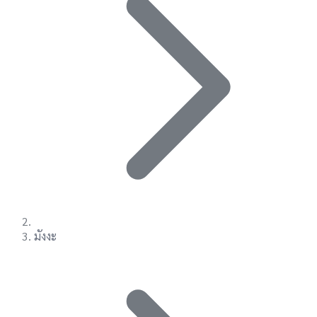
มังงะ