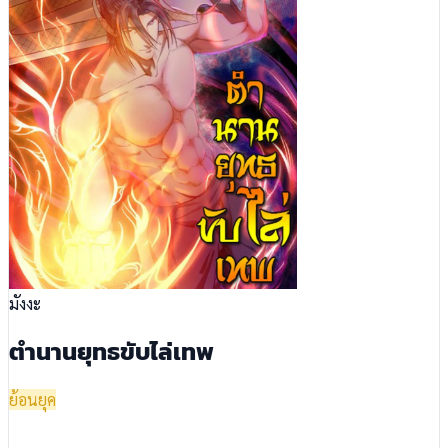
มังงะ
ตำนานยุทธขับไล่เทพ
ย้อนยุค