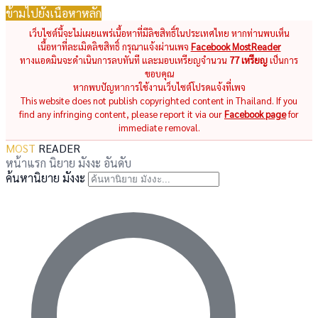
ข้ามไปยังเนื้อหาหลัก
เว็บไซต์นี้จะไม่เผยแพร่เนื้อหาที่มีลิขสิทธิ์ในประเทศไทย หากท่านพบเห็น
เนื้อหาที่ละเมิดลิขสิทธิ์ กรุณาแจ้งผ่านเพจ
Facebook MostReader
ทางแอดมินจะดำเนินการลบทันที และมอบเหรียญจำนวน
77 เหรียญ
เป็นการ
ขอบคุณ
หากพบปัญหาการใช้งานเว็บไซต์โปรดแจ้งที่เพจ
This website does not publish copyrighted content in Thailand. If you
find any infringing content, please report it via our
Facebook page
for
immediate removal.
MOST
READER
หน้าแรก
นิยาย
มังงะ
อันดับ
ค้นหานิยาย มังงะ