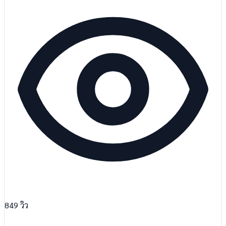
849
วิว