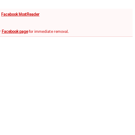
จ
Facebook MostReader
r
Facebook page
for immediate removal.