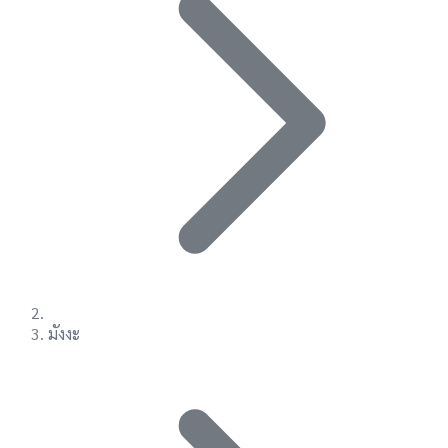
มังงะ