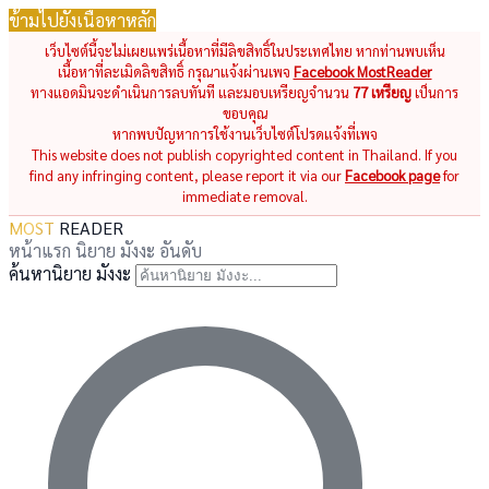
ข้ามไปยังเนื้อหาหลัก
เว็บไซต์นี้จะไม่เผยแพร่เนื้อหาที่มีลิขสิทธิ์ในประเทศไทย หากท่านพบเห็น
เนื้อหาที่ละเมิดลิขสิทธิ์ กรุณาแจ้งผ่านเพจ
Facebook MostReader
ทางแอดมินจะดำเนินการลบทันที และมอบเหรียญจำนวน
77 เหรียญ
เป็นการ
ขอบคุณ
หากพบปัญหาการใช้งานเว็บไซต์โปรดแจ้งที่เพจ
This website does not publish copyrighted content in Thailand. If you
find any infringing content, please report it via our
Facebook page
for
immediate removal.
MOST
READER
หน้าแรก
นิยาย
มังงะ
อันดับ
ค้นหานิยาย มังงะ