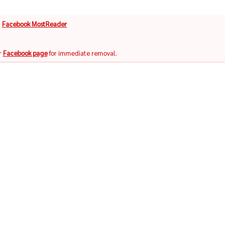
จ
Facebook MostReader
r
Facebook page
for immediate removal.