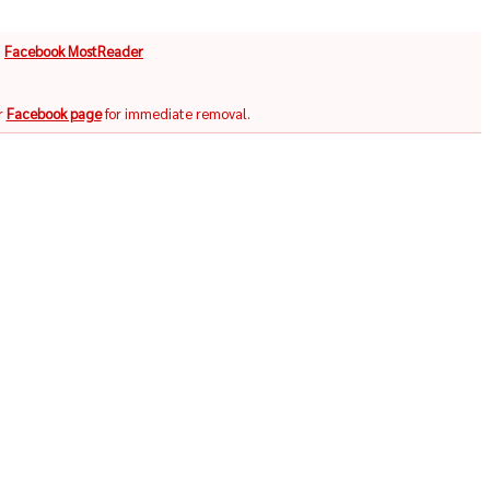
จ
Facebook MostReader
r
Facebook page
for immediate removal.