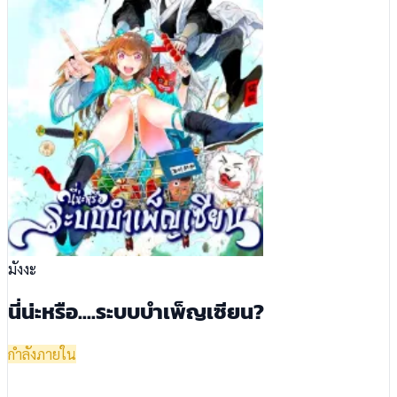
มังงะ
นี่น่ะหรือ....ระบบบำเพ็ญเซียน?
กำลังภายใน