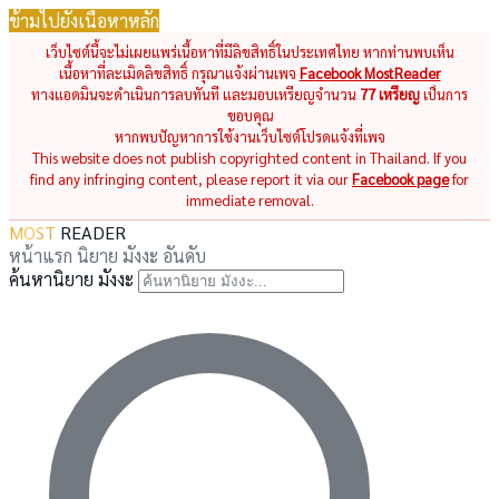
ข้ามไปยังเนื้อหาหลัก
เว็บไซต์นี้จะไม่เผยแพร่เนื้อหาที่มีลิขสิทธิ์ในประเทศไทย หากท่านพบเห็น
เนื้อหาที่ละเมิดลิขสิทธิ์ กรุณาแจ้งผ่านเพจ
Facebook MostReader
ทางแอดมินจะดำเนินการลบทันที และมอบเหรียญจำนวน
77 เหรียญ
เป็นการ
ขอบคุณ
หากพบปัญหาการใช้งานเว็บไซต์โปรดแจ้งที่เพจ
This website does not publish copyrighted content in Thailand. If you
find any infringing content, please report it via our
Facebook page
for
immediate removal.
MOST
READER
หน้าแรก
นิยาย
มังงะ
อันดับ
ค้นหานิยาย มังงะ