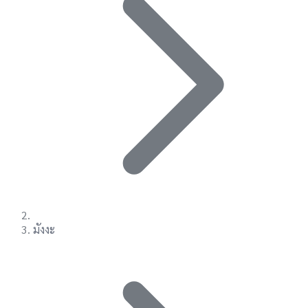
มังงะ