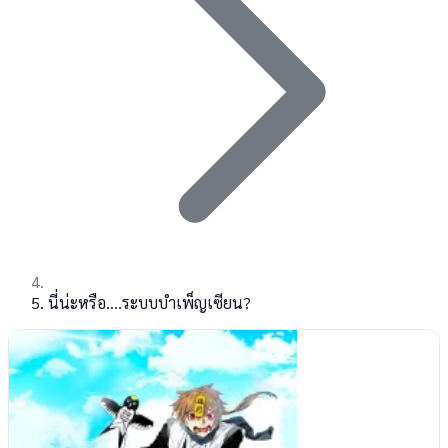
นี่น่ะหรือ....ระบบบำเพ็ญเซียน?