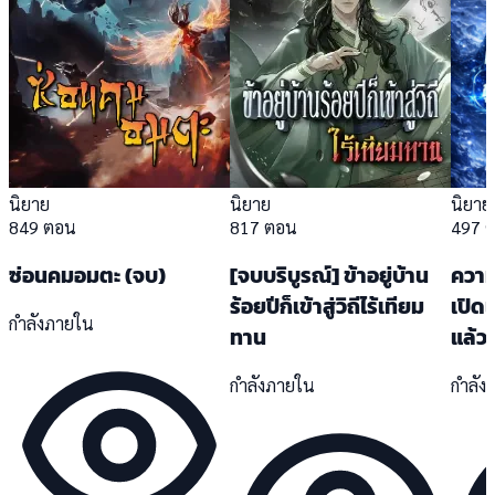
นิยาย
นิยาย
นิยาย
849 ตอน
817 ตอน
497 
ซ่อนคมอมตะ (จบ)
[จบบริบูรณ์] ข้าอยู่บ้าน
ความ
ร้อยปีก็เข้าสู่วิถีไร้เทียม
เปิด
กำลังภายใน
ทาน
แล้ว)
กำลังภายใน
กำลัง