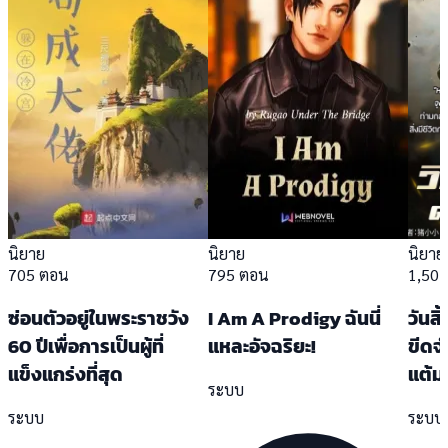
นิยาย
นิยาย
นิยาย
705 ตอน
795 ตอน
1,50
ซ่อนตัวอยู่ในพระราชวัง
I Am A Prodigy ฉันนี่
วันสิ
60 ปีเพื่อการเป็นผู้ที่
แหละอัจฉริยะ!
ขีดจ
แข็งแกร่งที่สุด
แต้ม
ระบบ
ระบบ
ระบบ