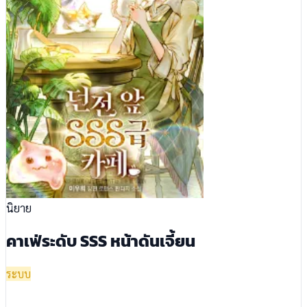
นิยาย
คาเฟ่ระดับ SSS หน้าดันเจี้ยน
ระบบ