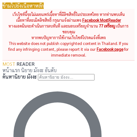
ข้ามไปยังเนื้อหาหลัก
เว็บไซต์นี้จะไม่เผยแพร่เนื้อหาที่มีลิขสิทธิ์ในประเทศไทย หากท่านพบเห็น
เนื้อหาที่ละเมิดลิขสิทธิ์ กรุณาแจ้งผ่านเพจ
Facebook MostReader
ทางแอดมินจะดำเนินการลบทันที และมอบเหรียญจำนวน
77 เหรียญ
เป็นการ
ขอบคุณ
หากพบปัญหาการใช้งานเว็บไซต์โปรดแจ้งที่เพจ
This website does not publish copyrighted content in Thailand. If you
find any infringing content, please report it via our
Facebook page
for
immediate removal.
MOST
READER
หน้าแรก
นิยาย
มังงะ
อันดับ
ค้นหานิยาย มังงะ