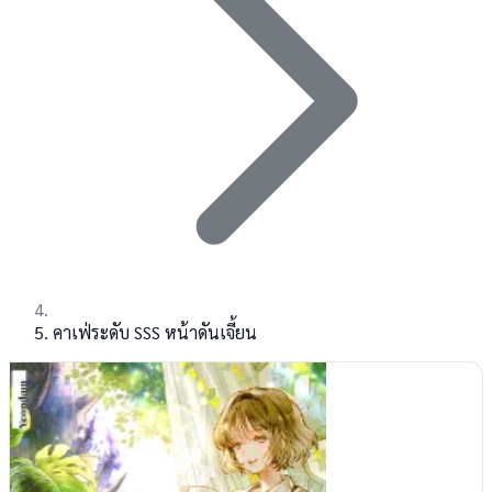
คาเฟ่ระดับ SSS หน้าดันเจี้ยน