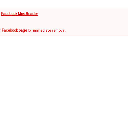
จ
Facebook MostReader
r
Facebook page
for immediate removal.