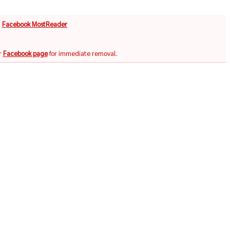
จ
Facebook MostReader
r
Facebook page
for immediate removal.