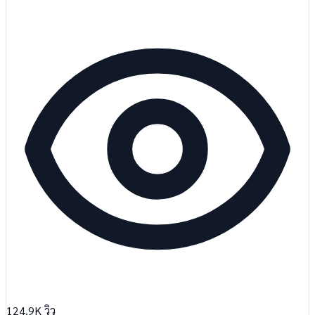
124.9K
วิว