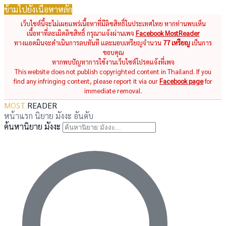
ข้ามไปยังเนื้อหาหลัก
เว็บไซต์นี้จะไม่เผยแพร่เนื้อหาที่มีลิขสิทธิ์ในประเทศไทย หากท่านพบเห็น
เนื้อหาที่ละเมิดลิขสิทธิ์ กรุณาแจ้งผ่านเพจ
Facebook MostReader
ทางแอดมินจะดำเนินการลบทันที และมอบเหรียญจำนวน
77 เหรียญ
เป็นการ
ขอบคุณ
หากพบปัญหาการใช้งานเว็บไซต์โปรดแจ้งที่เพจ
This website does not publish copyrighted content in Thailand. If you
find any infringing content, please report it via our
Facebook page
for
immediate removal.
MOST
READER
หน้าแรก
นิยาย
มังงะ
อันดับ
ค้นหานิยาย มังงะ