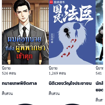
นิยาย
นิยาย
นิยาย
526 ตอน
1,269 ตอน
541 
ทนายเทพพิชิตศาล
นิติเวชขวัญใจประชาชน
นักส
ยอดน
สืบสวน
สืบสวน
สืบสว