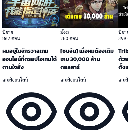
นิยาย
มังงะ
นิยาย
862 ตอน
280 ตอน
399 
ผมอยู่ในจักรวาลเกม
[ชนจีน] เมื่อผมต้องเติม
Trib
ออนไลน์ที่ดรอปไอเทมได้
เกม 30,000 ล้าน
ด้วย
ตามใจสั่ง
ดอลลาร์
ตั้งแ
เกมส์ออนไลน์
เกมส์ออนไลน์
เกมส์