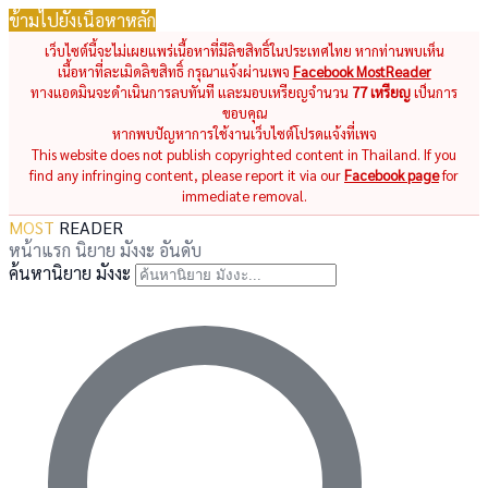
ข้ามไปยังเนื้อหาหลัก
เว็บไซต์นี้จะไม่เผยแพร่เนื้อหาที่มีลิขสิทธิ์ในประเทศไทย หากท่านพบเห็น
เนื้อหาที่ละเมิดลิขสิทธิ์ กรุณาแจ้งผ่านเพจ
Facebook MostReader
ทางแอดมินจะดำเนินการลบทันที และมอบเหรียญจำนวน
77 เหรียญ
เป็นการ
ขอบคุณ
หากพบปัญหาการใช้งานเว็บไซต์โปรดแจ้งที่เพจ
This website does not publish copyrighted content in Thailand. If you
find any infringing content, please report it via our
Facebook page
for
immediate removal.
MOST
READER
หน้าแรก
นิยาย
มังงะ
อันดับ
ค้นหานิยาย มังงะ