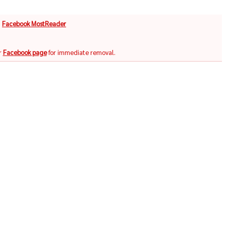
จ
Facebook MostReader
r
Facebook page
for immediate removal.