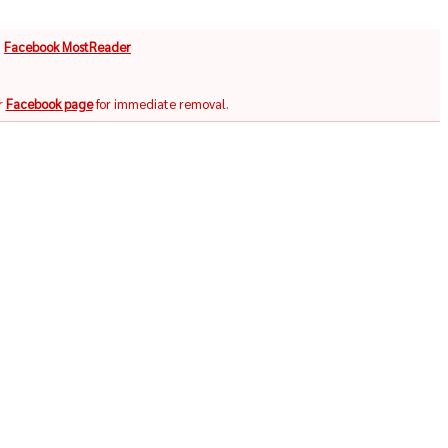
จ
Facebook MostReader
r
Facebook page
for immediate removal.