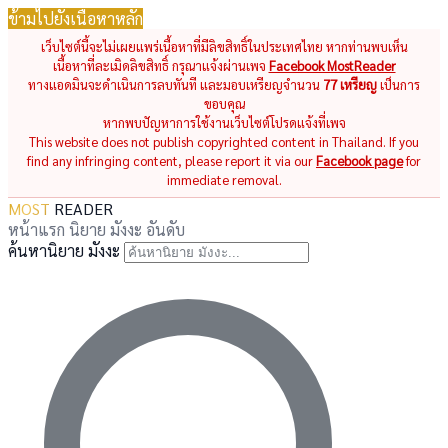
ข้ามไปยังเนื้อหาหลัก
เว็บไซต์นี้จะไม่เผยแพร่เนื้อหาที่มีลิขสิทธิ์ในประเทศไทย หากท่านพบเห็น
เนื้อหาที่ละเมิดลิขสิทธิ์ กรุณาแจ้งผ่านเพจ
Facebook MostReader
ทางแอดมินจะดำเนินการลบทันที และมอบเหรียญจำนวน
77 เหรียญ
เป็นการ
ขอบคุณ
หากพบปัญหาการใช้งานเว็บไซต์โปรดแจ้งที่เพจ
This website does not publish copyrighted content in Thailand. If you
find any infringing content, please report it via our
Facebook page
for
immediate removal.
MOST
READER
หน้าแรก
นิยาย
มังงะ
อันดับ
ค้นหานิยาย มังงะ