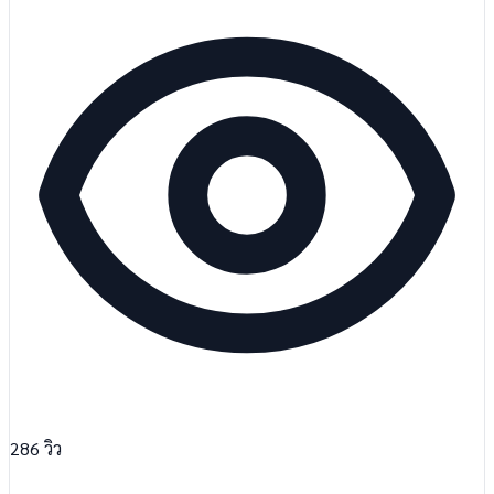
286
วิว