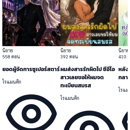
นิยาย
นิยาย
นิยาย
558 ตอน
392 ตอน
410 
ยอดผู้จัดการซูเปอร์สตาร์
ผมส่งสารรักผิดไป ซีอีโอ
หลังอ
สาวเลยขอให้ผมจด
กลาย
โรแมนติก
ทะเบียนสมรส
โรแม
โรแมนติก