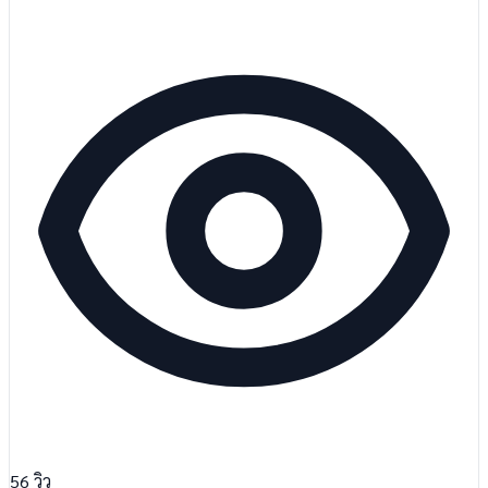
56
วิว