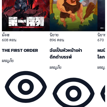
มังงะ
นิยาย
นิยาย
608 ตอน
896 ตอน
670 
THE FIRST ORDER
ฉันเป็นหัวหน้าเผ่า
ผมมี
ดึกดำบรรพ์
โลก
ผจญภัย
ผจญภัย
ผจญภ