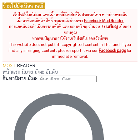
ข้ามไปยังเนื้อหาหลัก
เว็บไซต์นี้จะไม่เผยแพร่เนื้อหาที่มีลิขสิทธิ์ในประเทศไทย หากท่านพบเห็น
เนื้อหาที่ละเมิดลิขสิทธิ์ กรุณาแจ้งผ่านเพจ
Facebook MostReader
ทางแอดมินจะดำเนินการลบทันที และมอบเหรียญจำนวน
77 เหรียญ
เป็นการ
ขอบคุณ
หากพบปัญหาการใช้งานเว็บไซต์โปรดแจ้งที่เพจ
This website does not publish copyrighted content in Thailand. If you
find any infringing content, please report it via our
Facebook page
for
immediate removal.
MOST
READER
หน้าแรก
นิยาย
มังงะ
อันดับ
ค้นหานิยาย มังงะ