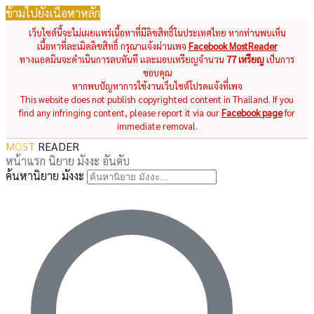
ข้ามไปยังเนื้อหาหลัก
เว็บไซต์นี้จะไม่เผยแพร่เนื้อหาที่มีลิขสิทธิ์ในประเทศไทย หากท่านพบเห็น
เนื้อหาที่ละเมิดลิขสิทธิ์ กรุณาแจ้งผ่านเพจ
Facebook MostReader
ทางแอดมินจะดำเนินการลบทันที และมอบเหรียญจำนวน
77 เหรียญ
เป็นการ
ขอบคุณ
หากพบปัญหาการใช้งานเว็บไซต์โปรดแจ้งที่เพจ
This website does not publish copyrighted content in Thailand. If you
find any infringing content, please report it via our
Facebook page
for
immediate removal.
MOST
READER
หน้าแรก
นิยาย
มังงะ
อันดับ
ค้นหานิยาย มังงะ