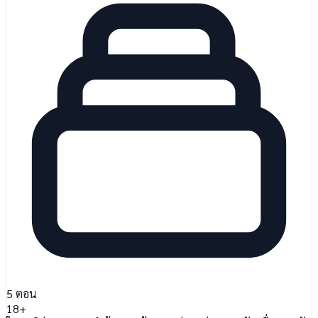
5
ตอน
18+