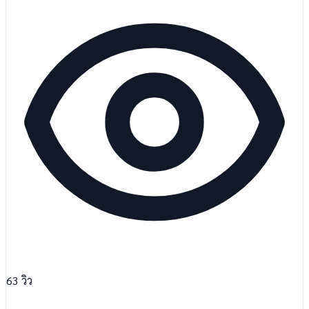
63
วิว