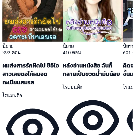
นิยาย
นิยาย
นิยาย
392 ตอน
410 ตอน
601 
ผมส่งสารรักผิดไป ซีอีโอ
หลังอ่านหนังสือ ฉันก็
คิดจะ
สาวเลยขอให้ผมจด
กลายเป็นขวดน้ำมันน้อย
งั้นเ
ทะเบียนสมรส
โรแมนติก
โรแม
โรแมนติก