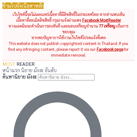
ข้ามไปยังเนื้อหาหลัก
เว็บไซต์นี้จะไม่เผยแพร่เนื้อหาที่มีลิขสิทธิ์ในประเทศไทย หากท่านพบเห็น
เนื้อหาที่ละเมิดลิขสิทธิ์ กรุณาแจ้งผ่านเพจ
Facebook MostReader
ทางแอดมินจะดำเนินการลบทันที และมอบเหรียญจำนวน
77 เหรียญ
เป็นการ
ขอบคุณ
หากพบปัญหาการใช้งานเว็บไซต์โปรดแจ้งที่เพจ
This website does not publish copyrighted content in Thailand. If you
find any infringing content, please report it via our
Facebook page
for
immediate removal.
MOST
READER
หน้าแรก
นิยาย
มังงะ
อันดับ
ค้นหานิยาย มังงะ