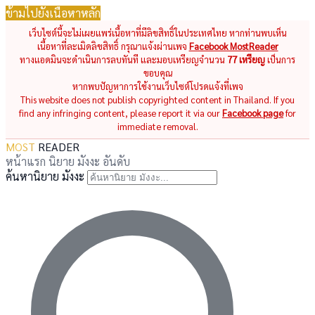
ข้ามไปยังเนื้อหาหลัก
เว็บไซต์นี้จะไม่เผยแพร่เนื้อหาที่มีลิขสิทธิ์ในประเทศไทย หากท่านพบเห็น
เนื้อหาที่ละเมิดลิขสิทธิ์ กรุณาแจ้งผ่านเพจ
Facebook MostReader
ทางแอดมินจะดำเนินการลบทันที และมอบเหรียญจำนวน
77 เหรียญ
เป็นการ
ขอบคุณ
หากพบปัญหาการใช้งานเว็บไซต์โปรดแจ้งที่เพจ
This website does not publish copyrighted content in Thailand. If you
find any infringing content, please report it via our
Facebook page
for
immediate removal.
MOST
READER
หน้าแรก
นิยาย
มังงะ
อันดับ
ค้นหานิยาย มังงะ