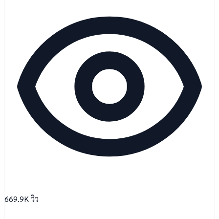
669.9K
วิว