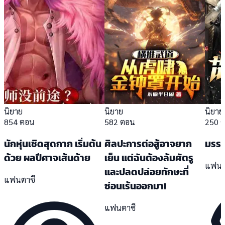
นิยาย
นิยาย
นิยาย
854 ตอน
582 ตอน
250 
นักหุ่นเชิดสุดกาก เริ่มต้น
ศิลปะการต่อสู้อาจยาก
มรรค
ด้วย ผลปีศาจเส้นด้าย
เย็น แต่ฉันต้องล้มศัตรู
แฟนต
และปลดปล่อยทักษะที่
แฟนตาซี
ซ่อนเร้นออกมา!
แฟนตาซี