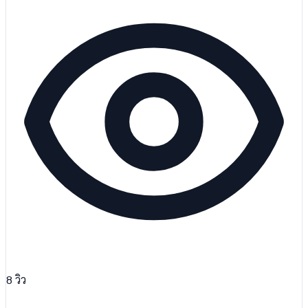
8
วิว