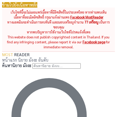
ข้ามไปยังเนื้อหาหลัก
เว็บไซต์นี้จะไม่เผยแพร่เนื้อหาที่มีลิขสิทธิ์ในประเทศไทย หากท่านพบเห็น
เนื้อหาที่ละเมิดลิขสิทธิ์ กรุณาแจ้งผ่านเพจ
Facebook MostReader
ทางแอดมินจะดำเนินการลบทันที และมอบเหรียญจำนวน
77 เหรียญ
เป็นการ
ขอบคุณ
หากพบปัญหาการใช้งานเว็บไซต์โปรดแจ้งที่เพจ
This website does not publish copyrighted content in Thailand. If you
find any infringing content, please report it via our
Facebook page
for
immediate removal.
MOST
READER
หน้าแรก
นิยาย
มังงะ
อันดับ
ค้นหานิยาย มังงะ