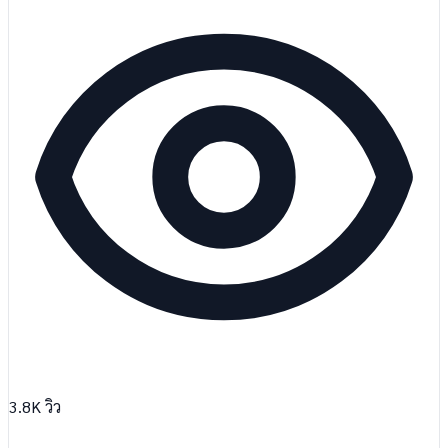
3.8K
วิว