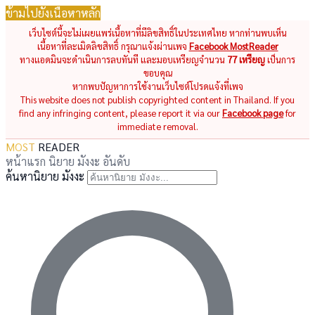
ข้ามไปยังเนื้อหาหลัก
เว็บไซต์นี้จะไม่เผยแพร่เนื้อหาที่มีลิขสิทธิ์ในประเทศไทย หากท่านพบเห็น
เนื้อหาที่ละเมิดลิขสิทธิ์ กรุณาแจ้งผ่านเพจ
Facebook MostReader
ทางแอดมินจะดำเนินการลบทันที และมอบเหรียญจำนวน
77 เหรียญ
เป็นการ
ขอบคุณ
หากพบปัญหาการใช้งานเว็บไซต์โปรดแจ้งที่เพจ
This website does not publish copyrighted content in Thailand. If you
find any infringing content, please report it via our
Facebook page
for
immediate removal.
MOST
READER
หน้าแรก
นิยาย
มังงะ
อันดับ
ค้นหานิยาย มังงะ