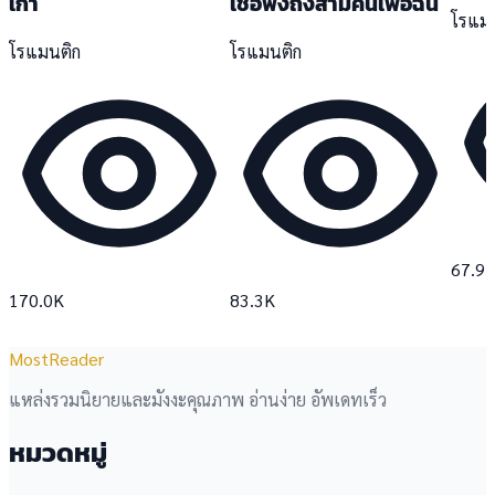
เก่า
เชื่อฟังถึงสามคนเพื่อฉัน
โรแม
โรแมนติก
โรแมนติก
67.9
170.0K
83.3K
MostReader
แหล่งรวมนิยายและมังงะคุณภาพ อ่านง่าย อัพเดทเร็ว
หมวดหมู่