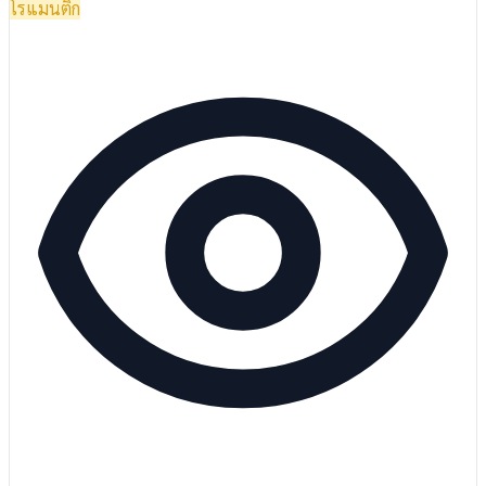
โรแมนติก