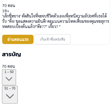
70
ตอน
18+
'เล็กซี่หยาง' ตัดสินใจที่จะจบชีวิตตัวเองเพื่อหนีความอัปยศที่เธอได้
รับ "ติ้ง! ขอแสดงความยินดี! คะแนนความโหดเหี้ยมของคุณทะลุการ
ทดสอบเบื้องต้นแล้ว!"ห๊ะ??" เกี๊ยว? "
อ่านตอนแรก
เก็บเข้าชั้นหนังสือ
สารบัญ
70 ตอน
1 – 50
51 – 70