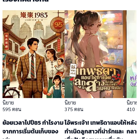
นิยาย
นิยาย
นิยาย
595 ตอน
375 ตอน
410 
ย้อยเวลาไปปี85 กำไรงาม
โอ้พระเจ้า! เทพธิดาแอบให้
หลังอ
จากการเริ่มต้นเก็บของ
กำเนิดลูกสาวที่น่ารักและ
กลาย