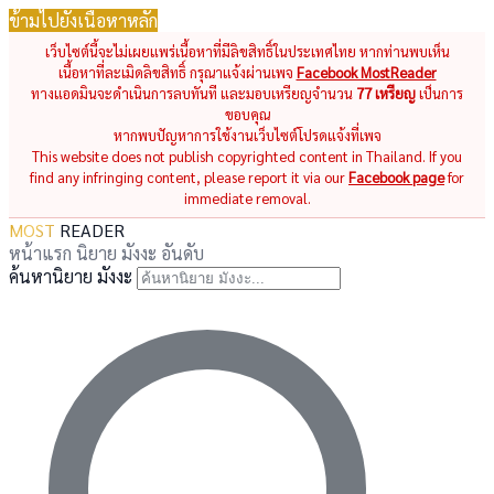
ข้ามไปยังเนื้อหาหลัก
เว็บไซต์นี้จะไม่เผยแพร่เนื้อหาที่มีลิขสิทธิ์ในประเทศไทย หากท่านพบเห็น
เนื้อหาที่ละเมิดลิขสิทธิ์ กรุณาแจ้งผ่านเพจ
Facebook MostReader
ทางแอดมินจะดำเนินการลบทันที และมอบเหรียญจำนวน
77 เหรียญ
เป็นการ
ขอบคุณ
หากพบปัญหาการใช้งานเว็บไซต์โปรดแจ้งที่เพจ
This website does not publish copyrighted content in Thailand. If you
find any infringing content, please report it via our
Facebook page
for
immediate removal.
MOST
READER
หน้าแรก
นิยาย
มังงะ
อันดับ
ค้นหานิยาย มังงะ