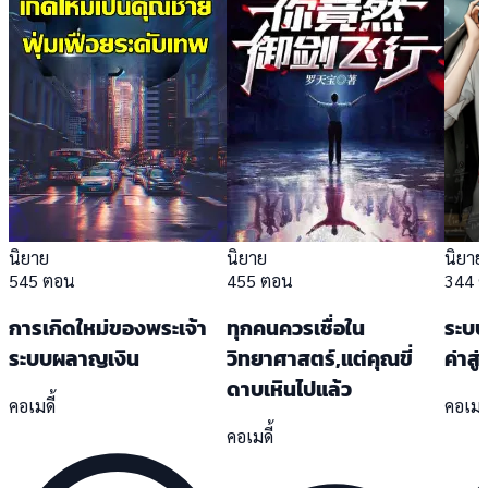
นิยาย
นิยาย
นิยาย
545 ตอน
455 ตอน
344 
การเกิดใหม่ของพระเจ้า
ทุกคนควรเชื่อใน
ระบบ
ระบบผลาญเงิน
วิทยาศาสตร์,แต่คุณขี่
ค่าสู
ดาบเหินไปแล้ว
คอเมดี้
คอเมดี
คอเมดี้