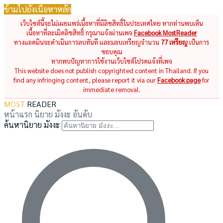
ข้ามไปยังเนื้อหาหลัก
เว็บไซต์นี้จะไม่เผยแพร่เนื้อหาที่มีลิขสิทธิ์ในประเทศไทย หากท่านพบเห็น
เนื้อหาที่ละเมิดลิขสิทธิ์ กรุณาแจ้งผ่านเพจ
Facebook MostReader
ทางแอดมินจะดำเนินการลบทันที และมอบเหรียญจำนวน
77 เหรียญ
เป็นการ
ขอบคุณ
หากพบปัญหาการใช้งานเว็บไซต์โปรดแจ้งที่เพจ
This website does not publish copyrighted content in Thailand. If you
find any infringing content, please report it via our
Facebook page
for
immediate removal.
MOST
READER
หน้าแรก
นิยาย
มังงะ
อันดับ
ค้นหานิยาย มังงะ