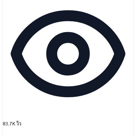
83.7K
วิว