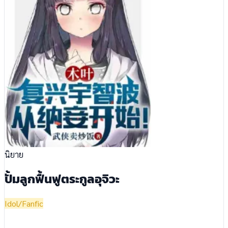
นิยาย
ปั้มลูกฟื้นฟูตระกูลอุจิวะ
Idol/Fanfic