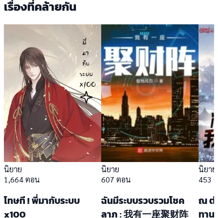
เรื่องที่คล้ายกัน
นิยาย
นิยาย
นิยาย
1,664 ตอน
607 ตอน
453 
โทษที ! พี่มากับระบบ
ฉันมีระบบรวบรวมโชค
ณ ตำ
x100
ลาภ : 我有一座聚财阵
ทาน