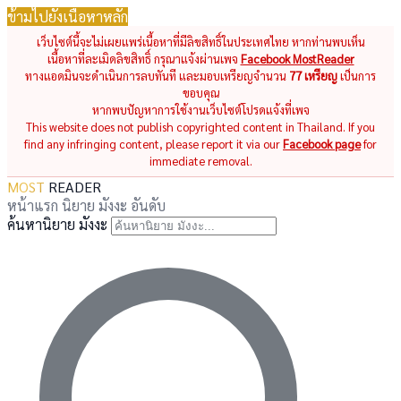
ข้ามไปยังเนื้อหาหลัก
เว็บไซต์นี้จะไม่เผยแพร่เนื้อหาที่มีลิขสิทธิ์ในประเทศไทย หากท่านพบเห็น
เนื้อหาที่ละเมิดลิขสิทธิ์ กรุณาแจ้งผ่านเพจ
Facebook MostReader
ทางแอดมินจะดำเนินการลบทันที และมอบเหรียญจำนวน
77 เหรียญ
เป็นการ
ขอบคุณ
หากพบปัญหาการใช้งานเว็บไซต์โปรดแจ้งที่เพจ
This website does not publish copyrighted content in Thailand. If you
find any infringing content, please report it via our
Facebook page
for
immediate removal.
MOST
READER
หน้าแรก
นิยาย
มังงะ
อันดับ
ค้นหานิยาย มังงะ