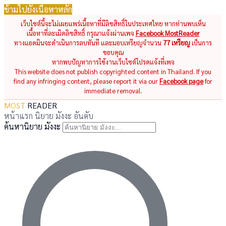
ข้ามไปยังเนื้อหาหลัก
เว็บไซต์นี้จะไม่เผยแพร่เนื้อหาที่มีลิขสิทธิ์ในประเทศไทย หากท่านพบเห็น
เนื้อหาที่ละเมิดลิขสิทธิ์ กรุณาแจ้งผ่านเพจ
Facebook MostReader
ทางแอดมินจะดำเนินการลบทันที และมอบเหรียญจำนวน
77 เหรียญ
เป็นการ
ขอบคุณ
หากพบปัญหาการใช้งานเว็บไซต์โปรดแจ้งที่เพจ
This website does not publish copyrighted content in Thailand. If you
find any infringing content, please report it via our
Facebook page
for
immediate removal.
MOST
READER
หน้าแรก
นิยาย
มังงะ
อันดับ
ค้นหานิยาย มังงะ