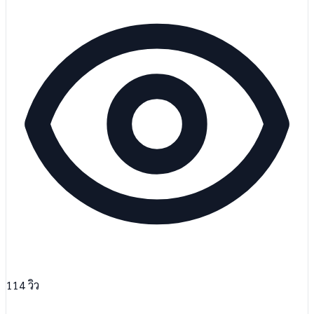
114
วิว