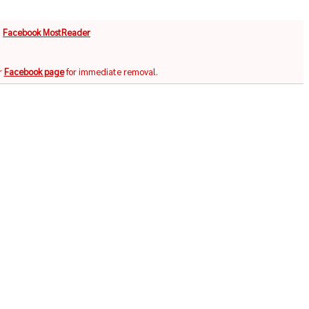
จ
Facebook MostReader
r
Facebook page
for immediate removal.