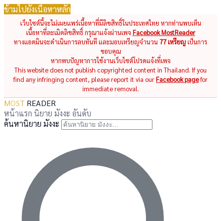
ข้ามไปยังเนื้อหาหลัก
เว็บไซต์นี้จะไม่เผยแพร่เนื้อหาที่มีลิขสิทธิ์ในประเทศไทย หากท่านพบเห็น
เนื้อหาที่ละเมิดลิขสิทธิ์ กรุณาแจ้งผ่านเพจ
Facebook MostReader
ทางแอดมินจะดำเนินการลบทันที และมอบเหรียญจำนวน
77 เหรียญ
เป็นการ
ขอบคุณ
หากพบปัญหาการใช้งานเว็บไซต์โปรดแจ้งที่เพจ
This website does not publish copyrighted content in Thailand. If you
find any infringing content, please report it via our
Facebook page
for
immediate removal.
MOST
READER
หน้าแรก
นิยาย
มังงะ
อันดับ
ค้นหานิยาย มังงะ