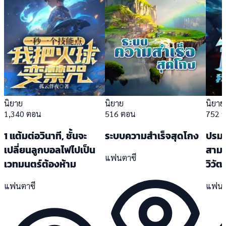
นิยาย
นิยาย
นิยาย
1,340 ตอน
516 ตอน
752 
1 แต้มต่อวินาที, ชั้นจะ
ระบบความสำเร็จสุดโกง
ปรมา
เปลี่ยนลูกบอลไฟไปเป็น
สาม
แฟนตาซี
เวทมนตร์ต้องห้าม
วิวั
แฟนตาซี
แฟนต