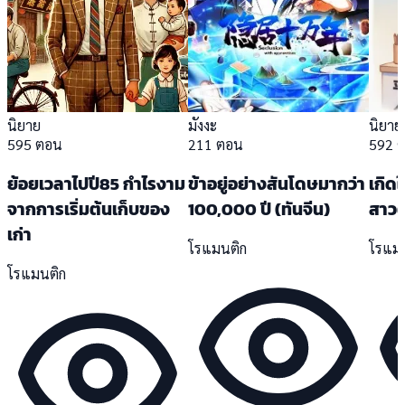
นิยาย
มังงะ
นิยาย
595 ตอน
211 ตอน
592 
ย้อยเวลาไปปี85 กำไรงาม
ข้าอยู่อย่างสันโดษมากว่า
เกิด
จากการเริ่มต้นเก็บของ
100,000 ปี (ทันจีน)
สาวต
เก่า
โรแมนติก
โรแม
โรแมนติก