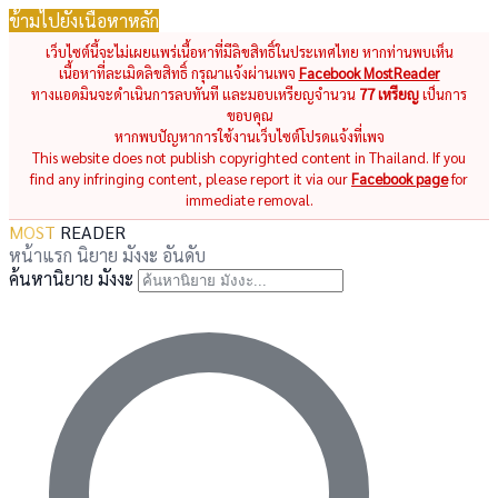
ข้ามไปยังเนื้อหาหลัก
เว็บไซต์นี้จะไม่เผยแพร่เนื้อหาที่มีลิขสิทธิ์ในประเทศไทย หากท่านพบเห็น
เนื้อหาที่ละเมิดลิขสิทธิ์ กรุณาแจ้งผ่านเพจ
Facebook MostReader
ทางแอดมินจะดำเนินการลบทันที และมอบเหรียญจำนวน
77 เหรียญ
เป็นการ
ขอบคุณ
หากพบปัญหาการใช้งานเว็บไซต์โปรดแจ้งที่เพจ
This website does not publish copyrighted content in Thailand. If you
find any infringing content, please report it via our
Facebook page
for
immediate removal.
MOST
READER
หน้าแรก
นิยาย
มังงะ
อันดับ
ค้นหานิยาย มังงะ