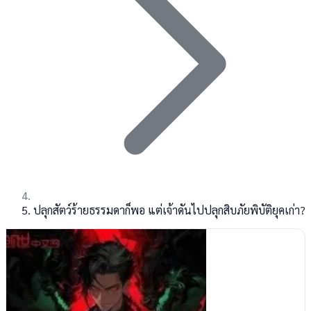
ปลุกสัตว์ร้ายธรรมดาก็พอ แต่เจ้าดันไปปลุกสิบภัยพิบัติยุคเก่า?