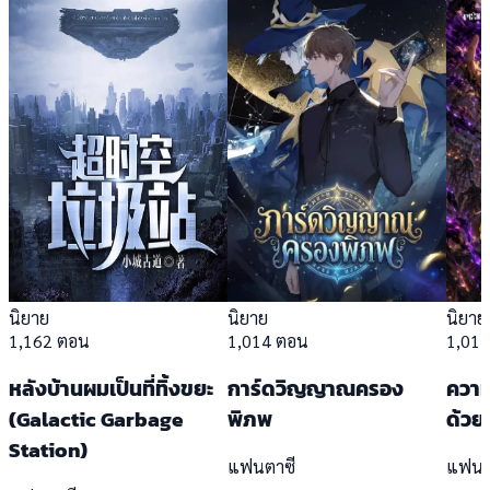
นิยาย
นิยาย
นิยาย
1,162 ตอน
1,014 ตอน
1,01
หลังบ้านผมเป็นที่ทิ้งขยะ
การ์ดวิญญาณครอง
ความ
(Galactic Garbage
พิภพ
ด้วย
Station)
แฟนตาซี
แฟนต