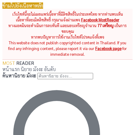
ข้ามไปยังเนื้อหาหลัก
เว็บไซต์นี้จะไม่เผยแพร่เนื้อหาที่มีลิขสิทธิ์ในประเทศไทย หากท่านพบเห็น
เนื้อหาที่ละเมิดลิขสิทธิ์ กรุณาแจ้งผ่านเพจ
Facebook MostReader
ทางแอดมินจะดำเนินการลบทันที และมอบเหรียญจำนวน
77 เหรียญ
เป็นการ
ขอบคุณ
หากพบปัญหาการใช้งานเว็บไซต์โปรดแจ้งที่เพจ
This website does not publish copyrighted content in Thailand. If you
find any infringing content, please report it via our
Facebook page
for
immediate removal.
MOST
READER
หน้าแรก
นิยาย
มังงะ
อันดับ
ค้นหานิยาย มังงะ