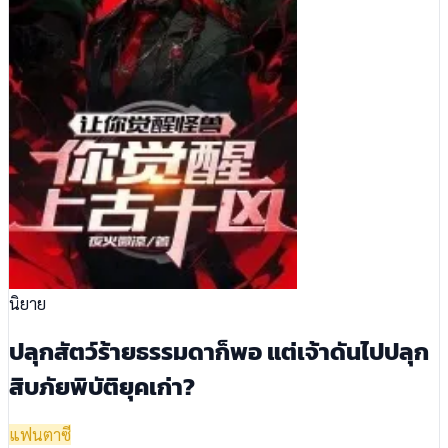
นิยาย
ปลุกสัตว์ร้ายธรรมดาก็พอ แต่เจ้าดันไปปลุก
สิบภัยพิบัติยุคเก่า?
แฟนตาซี